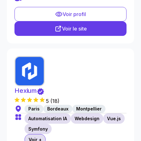
Voir profil
Voir le site
Hexium
5
(
18
)
Paris
Bordeaux
Montpellier
Automatisation IA
Webdesign
Vue.js
Symfony
Voir +