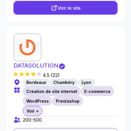
Voir le site
DATASOLUTION
4.5
(
22
)
Bordeaux
Chambéry
Lyon
Creation de site internet
E-commerce
WordPress
Prestashop
Voir +
200-500