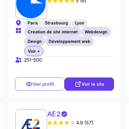
5
(
6
)
Paris
Strasbourg
Lyon
Creation de site internet
Webdesign
Design
Développement web
Voir +
251-500
Voir profil
Voir le site
AE2
4.9
(
57
)