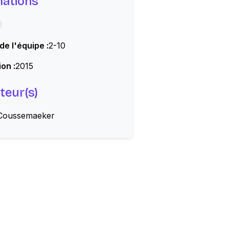
mations
 de l'équipe :
2-10
on :
2015
teur(s)
 Coussemaeker