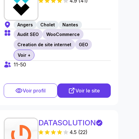
4.9
(
41
)
Angers
Cholet
Nantes
Audit SEO
WooCommerce
Creation de site internet
GEO
Voir +
11-50
Voir profil
Voir le site
DATASOLUTION
4.5
(
22
)