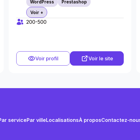
WordPress
Prestashop
Voir +
200-500
Voir profil
Voir le site
Par service
Par ville
Localisations
À propos
Contactez-nou