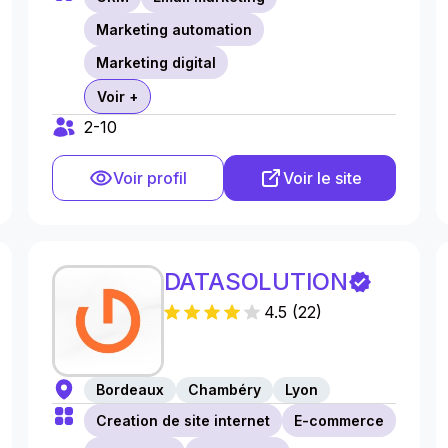
Marketing automation
Marketing digital
Voir +
2-10
Voir profil
Voir le site
DATASOLUTION
4.5
(
22
)
Bordeaux
Chambéry
Lyon
Creation de site internet
E-commerce