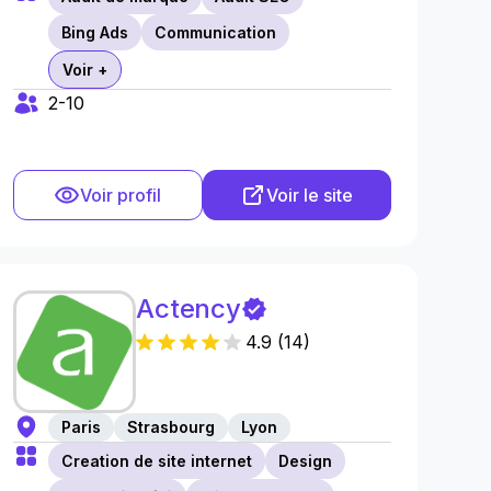
Bing Ads
Communication
Voir +
2-10
Voir profil
Voir le site
Actency
4.9
(
14
)
Paris
Strasbourg
Lyon
Creation de site internet
Design