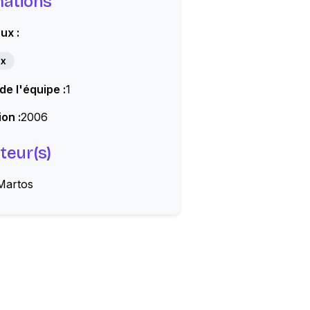
mations
ux :
ux
 de l'équipe :
1
on :
2006
teur(s)
Martos