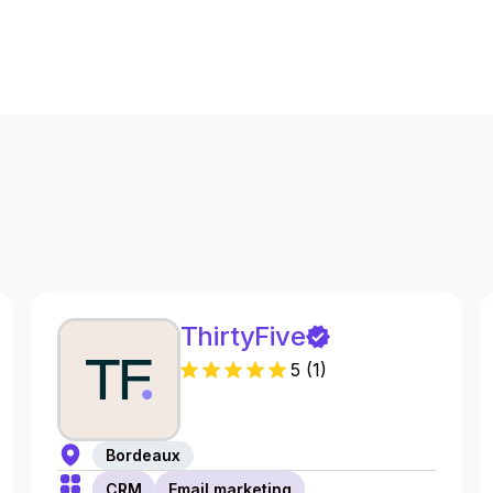
s
ThirtyFive
5
(
1
)
Bordeaux
CRM
Email marketing