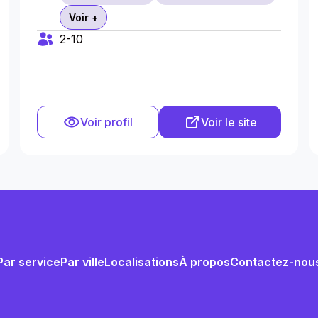
Voir +
2-10
Voir profil
Voir le site
Par service
Par ville
Localisations
À propos
Contactez-nou