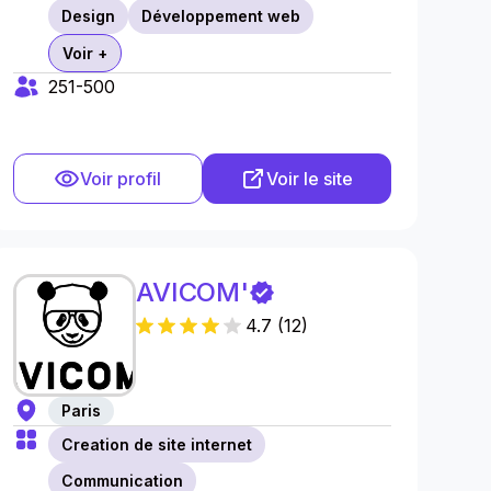
Design
Développement web
Voir +
251-500
Voir profil
Voir le site
AVICOM'
4.7
(
12
)
Paris
Creation de site internet
Communication