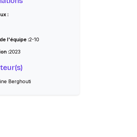
mations
ux :
 de l'équipe :
2-10
on :
2023
teur(s)
ine Berghouti