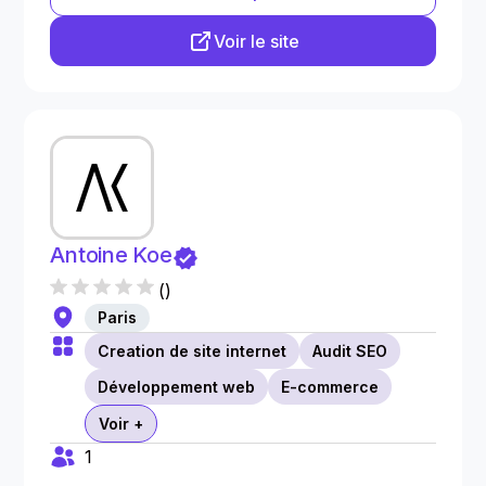
Voir le site
Antoine Koe
(
)
Paris
Creation de site internet
Audit SEO
Développement web
E-commerce
Voir +
1