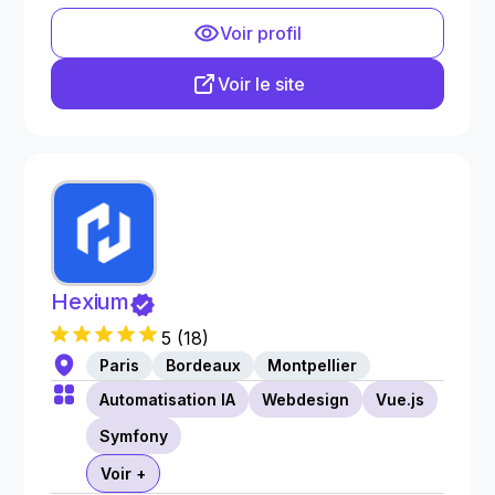
Voir profil
Voir le site
Hexium
5
(
18
)
Paris
Bordeaux
Montpellier
Automatisation IA
Webdesign
Vue.js
Symfony
Voir +