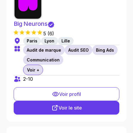
Big Neurons
5
(
6
)
Paris
Lyon
Lille
Audit de marque
Audit SEO
Bing Ads
Communication
Voir +
2-10
Voir profil
Voir le site