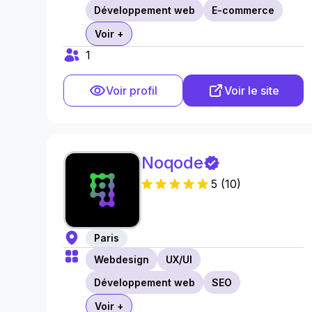
Développement web
E-commerce
Voir +
1
Voir profil
Voir le site
Noqode
5
(
10
)
Paris
Webdesign
UX/UI
Développement web
SEO
Voir +