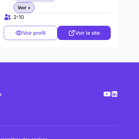
Voir +
2-10
Voir profil
Voir le site
s