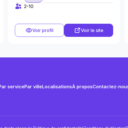
2-10
Voir profil
Voir le site
Par service
Par ville
Localisations
À propos
Contactez-nou