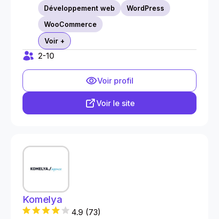
Développement web
WordPress
WooCommerce
Voir +
2-10
Voir profil
Voir le site
Komelya
4.9
(
73
)