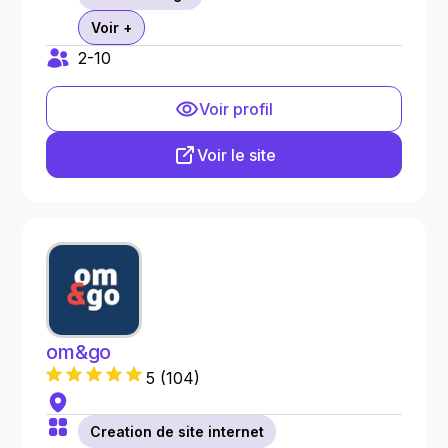
Voir +
2-10
Voir profil
Voir le site
om&go
5
(
104
)
Creation de site internet