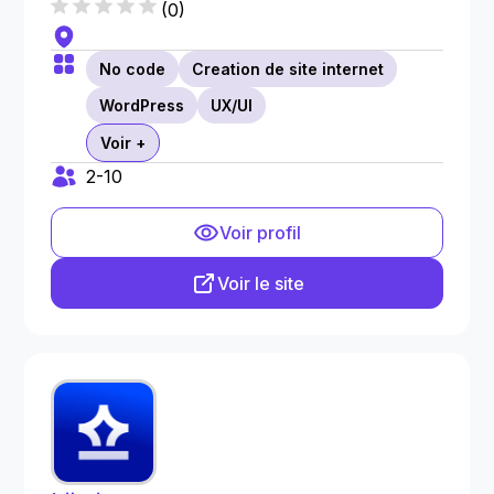
(
0
)
No code
Creation de site internet
WordPress
UX/UI
Voir +
2-10
Voir profil
Voir le site