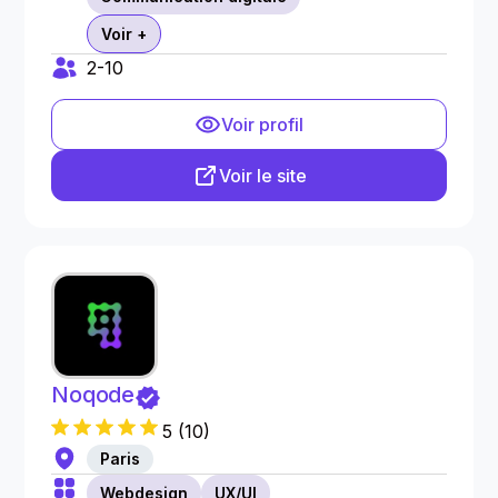
Voir +
2-10
Voir profil
Voir le site
Noqode
5
(
10
)
Paris
Webdesign
UX/UI