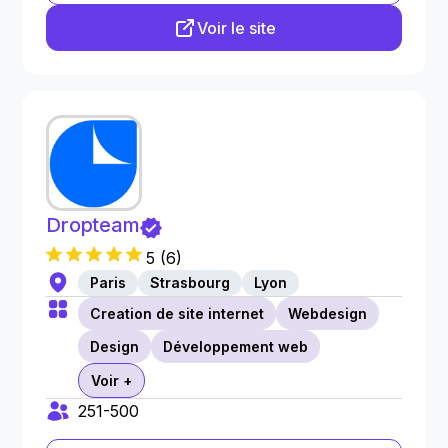
Voir le site
Dropteam
5
(
6
)
Paris
Strasbourg
Lyon
Creation de site internet
Webdesign
Design
Développement web
Voir +
251-500