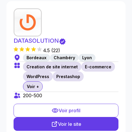
DATASOLUTION
4.5
(
22
)
Bordeaux
Chambéry
Lyon
Creation de site internet
E-commerce
WordPress
Prestashop
Voir +
200-500
Voir profil
Voir le site