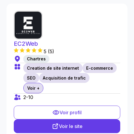
EC2Web
5
(
5
)
Chartres
Creation de site internet
E-commerce
SEO
Acquisition de trafic
Voir +
2-10
Voir profil
Voir le site