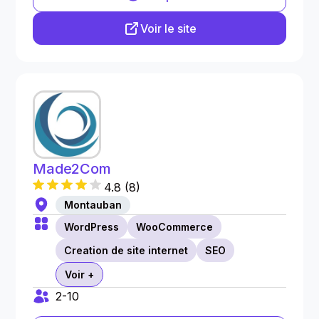
Voir le site
Made2Com
4.8
(
8
)
Montauban
WordPress
WooCommerce
Creation de site internet
SEO
Voir +
2-10