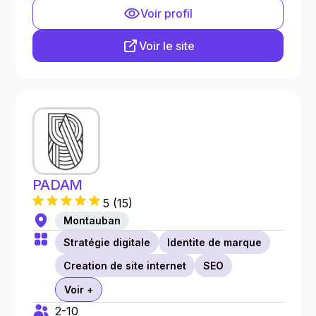
Voir profil
Voir le site
PADAM
5
(
15
)
Montauban
Stratégie digitale
Identite de marque
Creation de site internet
SEO
Voir +
2-10