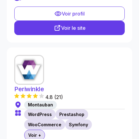
Voir profil
Voir le site
Periwinkle
4.8
(
21
)
Montauban
WordPress
Prestashop
WooCommerce
Symfony
Voir +