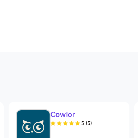
s
Cowlor
5
(
5
)