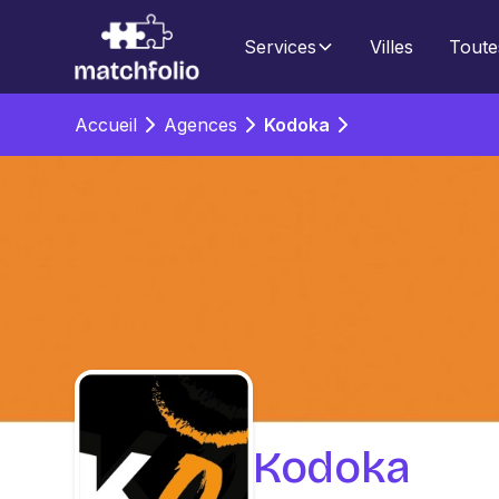
Services
Villes
Toute
Accueil
Agences
Kodoka
Kodoka