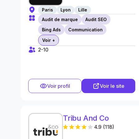
Paris
Lyon
Lille
Audit de marque
Audit SEO
Bing Ads
Communication
Voir +
2-10
Voir profil
Voir le site
Tribu And Co
4.9
(
118
)