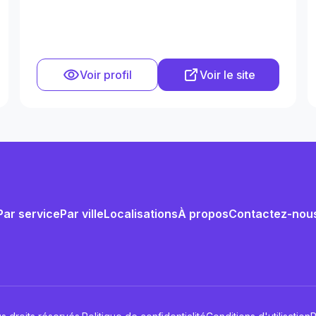
Voir profil
Voir le site
Par service
Par ville
Localisations
À propos
Contactez-nou