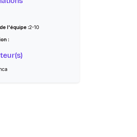
mations
 de l'équipe :
2-10
on :
teur(s)
nca