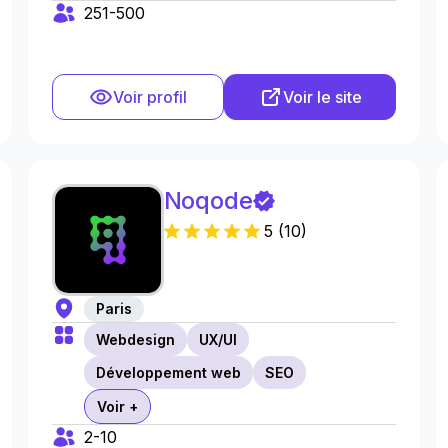
251-500
Voir profil
Voir le site
Noqode
5
(
10
)
Paris
Webdesign
UX/UI
Développement web
SEO
Voir +
2-10