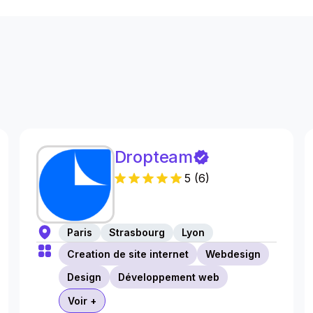
s
Dropteam
5
(
6
)
Paris
Strasbourg
Lyon
Creation de site internet
Webdesign
Design
Développement web
Voir +