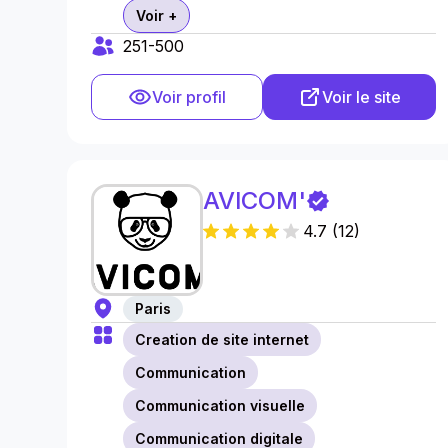
Voir +
251-500
Voir profil
Voir le site
AVICOM'
4.7
(
12
)
Paris
Creation de site internet
Communication
Communication visuelle
Communication digitale