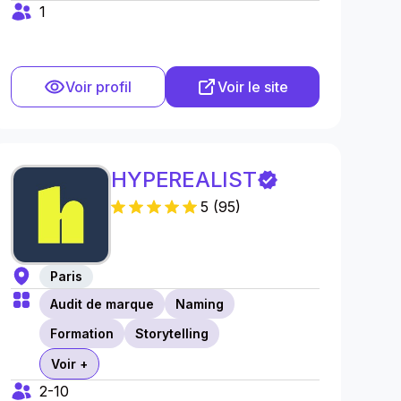
1
Voir profil
Voir le site
HYPEREALIST
5
(
95
)
Paris
Audit de marque
Naming
Formation
Storytelling
Voir +
2-10