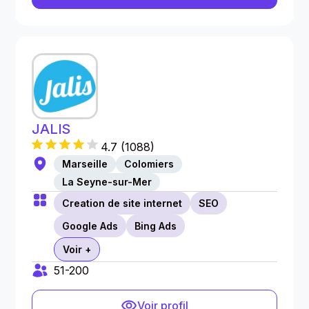
JALIS
4.7
(
1088
)
Marseille
Colomiers
La Seyne-sur-Mer
Creation de site internet
SEO
Google Ads
Bing Ads
Voir +
51-200
Voir profil