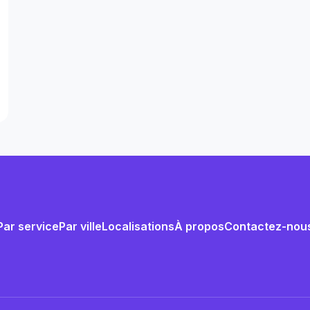
Par service
Par ville
Localisations
À propos
Contactez-nou