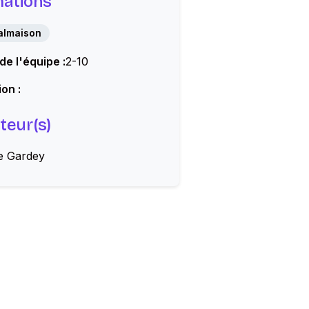
mations
almaison
 de l'équipe :
2-10
on :
teur(s)
e Gardey