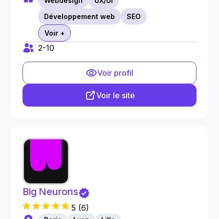
Webdesign
UX/UI
Développement web
SEO
Voir +
2-10
Voir profil
Voir le site
Big Neurons
5
(
6
)