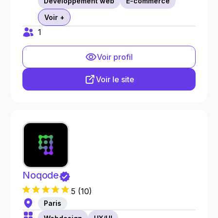
Développement web
E-commerce
Voir +
1
Voir profil
Voir le site
Noqode
5
(
10
)
Paris