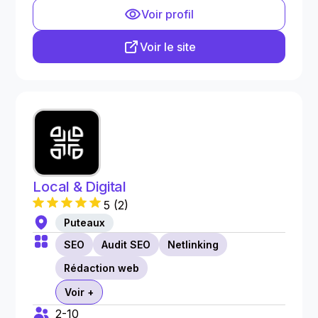
Voir profil
Voir le site
Local & Digital
5
(
2
)
Puteaux
SEO
Audit SEO
Netlinking
Rédaction web
Voir +
2-10