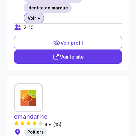
Identite de marque
Voir +
2-10
Voir profil
Voir le site
emandarine
4.9
(
15
)
Poitiers