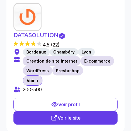
DATASOLUTION
4.5
(
22
)
Bordeaux
Chambéry
Lyon
Creation de site internet
E-commerce
WordPress
Prestashop
Voir +
200-500
Voir profil
Voir le site