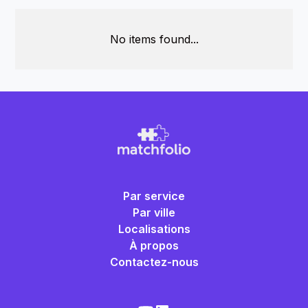
No items found...
Par service
Par ville
Localisations
À propos
Contactez-nous