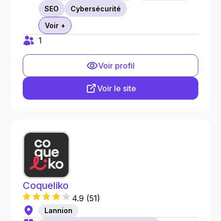
SEO
Cybersécurité
Voir +
1
Voir profil
Voir le site
Coqueliko
4.9
(
51
)
Lannion