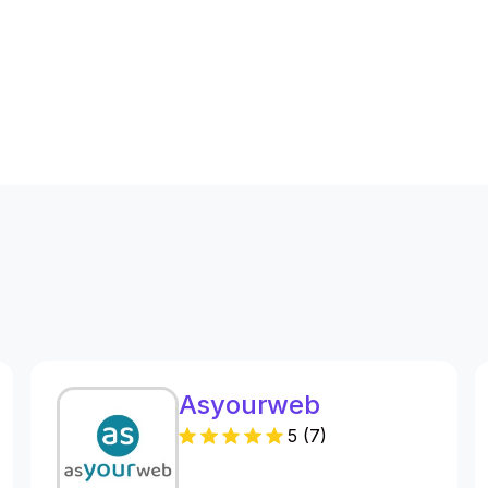
s
Asyourweb
5
(
7
)