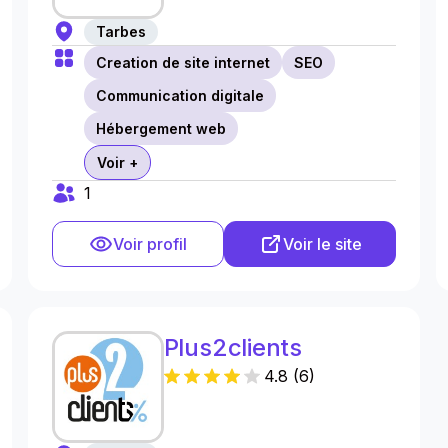
Tarbes
Creation de site internet
SEO
Communication digitale
Hébergement web
Voir +
1
Voir profil
Voir le site
Plus2clients
4.8
(
6
)