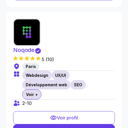
Noqode
5
(
10
)
Paris
Webdesign
UX/UI
Développement web
SEO
Voir +
2-10
Voir profil