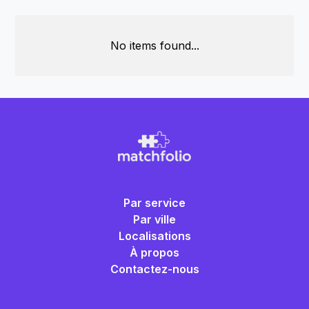
No items found...
Par service
Par ville
Localisations
À propos
Contactez-nous