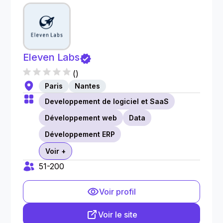
Eleven Labs
(
)
Paris
Nantes
Developpement de logiciel et SaaS
Développement web
Data
Développement ERP
Voir +
51-200
Voir profil
Voir le site