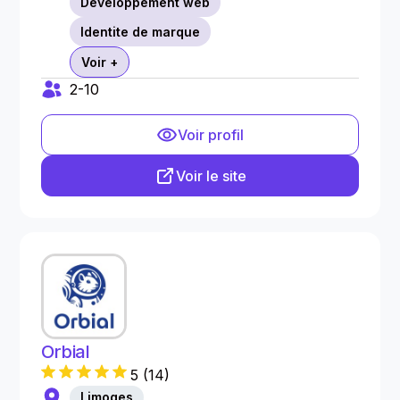
Développement web
Identite de marque
Voir +
2-10
Voir profil
Voir le site
Orbial
5
(
14
)
Limoges