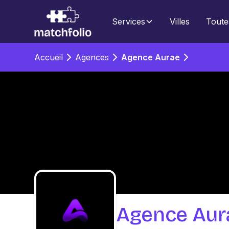
Services
Villes
Toute
Accueil
Agences
Agence Aurae
Agence Aur