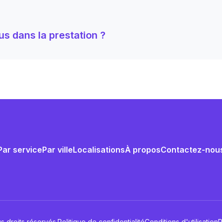
us dans la prestation ?
Par service
Par ville
Localisations
À propos
Contactez-nou
s droits réservés.
Politique de confidentialité
Conditions d'utilisation
P