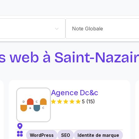
Note Globale
s web à Saint-Nazai
Agence Dc&c
5
(
15
)
WordPress
SEO
Identite de marque